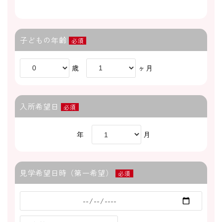
子どもの年齢
必須
歳
ヶ月
入所希望日
必須
年
月
見学希望日時（第一希望）
必須