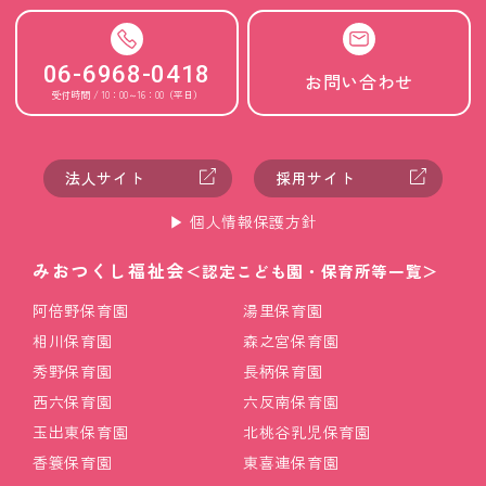
06-6968-0418
お問い合わせ
受付時間 / 10：00～16：00（平日）
法人サイト
採用サイト
▶︎ 個人情報保護方針
みおつくし福祉会
＜認定こども園・保育所等一覧＞
阿倍野保育園
湯里保育園
相川保育園
森之宮保育園
秀野保育園
長柄保育園
西六保育園
六反南保育園
玉出東保育園
北桃谷乳児保育園
香簑保育園
東喜連保育園